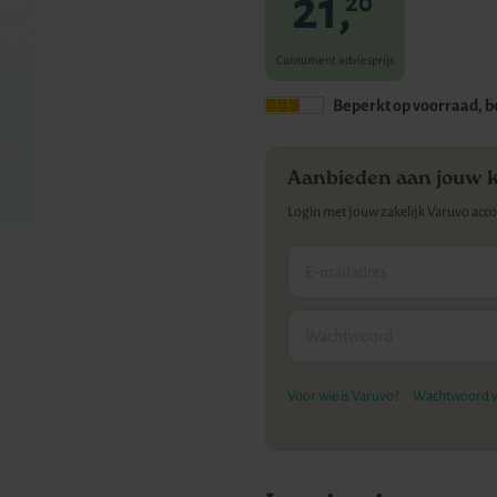
21,
20
Consument adviesprijs
Beperkt op voorraad, be
Aanbieden aan jouw 
Login met jouw zakelijk Varuvo acc
Voor wie is Varuvo?
Wachtwoord v