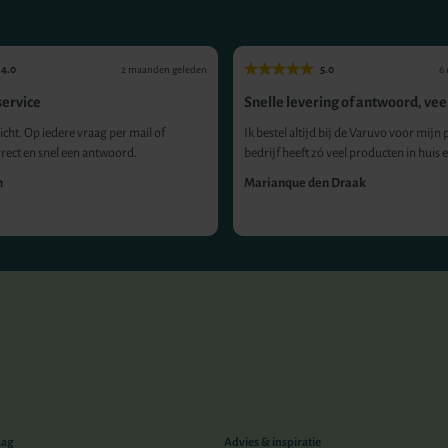
4.0
5.0
2 maanden geleden
6
ervice
Snelle levering of antwoord, veel
icht. Op iedere vraag per mail of
Ik bestel altijd bij de Varuvo voor mijn p
rrect en snel een antwoord.
bedrijf heeft zó veel producten in huis e.
n
Marianque den Draak
aag
Advies & inspiratie