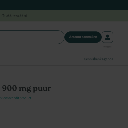
 - T: 088-990 8676
Account aanmaken
Kennisbank
Agenda
 900 mg puur
review over dit product