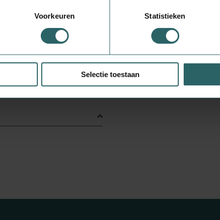
Voorkeuren
Statistieken
p het etiket.
ngerschap, lactatie, medicijngebruik en
Selectie toestaan