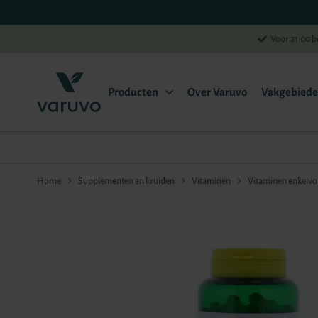
Voor 21:00 b
Producten
Over Varuvo
Vakgebied
Home
Supplementen en kruiden
Vitaminen
Vitaminen enkelvo
Ga
naar
het
einde
van
de
afbeeldingen-
gallerij