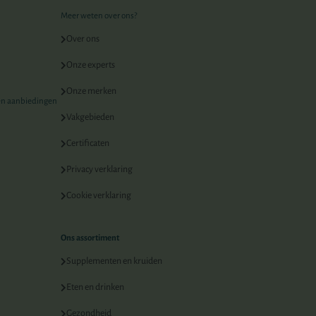
Meer weten over ons?
Over ons
Onze experts
Onze merken
 en aanbiedingen
Vakgebieden
Certificaten
Privacy verklaring
Cookie verklaring
Ons assortiment
Supplementen en kruiden
Eten en drinken
Gezondheid