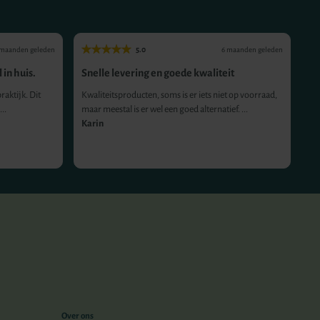
5.0
 maanden geleden
6 maanden geleden
 in huis.
Snelle levering en goede kwaliteit
Ge
co
raktijk. Dit
Kwaliteitsproducten, soms is er iets niet op voorraad,
..
maar meestal is er wel een goed alternatief. ...
Pr
Karin
he
An
Over ons