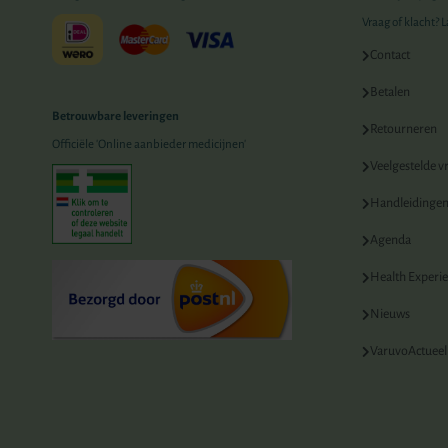
Vraag of klacht? 
Contact
Betalen
Betrouwbare leveringen
Retourneren
Officiële 'Online aanbieder medicijnen'
Veelgestelde v
Handleidinge
Agenda
Health Experi
Nieuws
VaruvoActueel