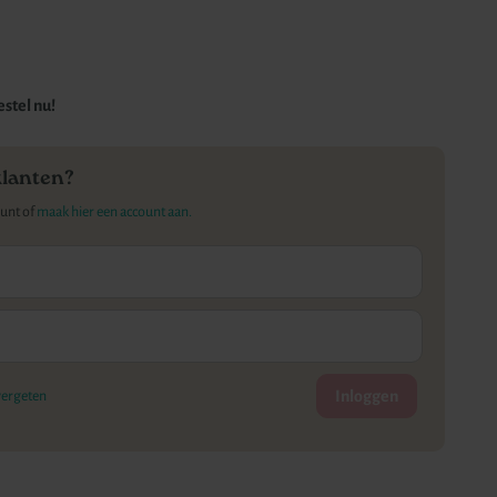
stel nu!
klanten?
ount of
maak hier een account aan.
Inloggen
ergeten