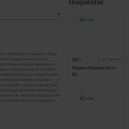
Inspiratie
g van de bloedvaten - Vitamine C draagt
29,
95
amine C draagt bij tot de normale
60.00 Capsules
t bij tot een normaal energieleverend
Plantina Vitamine K2 en
ormale werking van de huid - Vitamine C
D3
e normale werking van het immuunsysteem
male werking van het immuunsysteem -
an de tanden - Vitamine C draagt bij tot
ine Cdraagt bij tot de bescherming van
sche functie - Vitamine C draagt bij tot de
ot de vermindering van vermoeidheid en