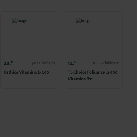
24,
12,
50
49
90.00 Softgels
100.00 Tabletten
Orthica Vitamine E-200
TS Choice Foliumzuur 400
Vitamine B11