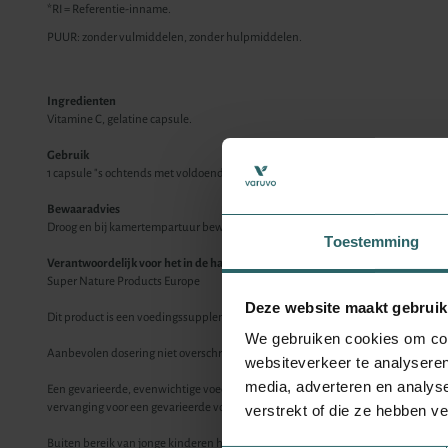
*RI = Referentie-inname.
PUUR: zonder vulmiddelen, zonder hulpmiddelen.
Ingredienten
Vitamine C, gelatine capsule.
Gebruik
1 capsule "s ochtends met voldoende water innemen.
Bewaaradvies
Droog en bij kamertempartuur bewaren.
Toestemming
Verantwoordelijk voor het in de handel brengen
Super Nature Products Europe
Deze website maakt gebruik
Dit product is een voedingssupplement.
We gebruiken cookies om cont
Aanbevolen dosering niet overschrijden.
websiteverkeer te analyseren
media, adverteren en analys
Een gevarieerde, evenwichtige voeding en een gezonde levensstijl zijn belangri
vervanging voor een gevarieerde voeding.
verstrekt of die ze hebben v
Buiten bereik van jonge kinderen houden.