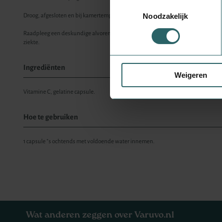
Toestemmingsselectie
Noodzakelijk
Droog, afgesloten en bij kamertemperatuur bewaren, tenzij anders geadviseerd o
Raadpleeg een deskundige alvorens supplementen te gebruiken in geval van zwa
ziekte.
Ingrediënten
Weigeren
Vitamine C, gelatine capsule.
Hoe te gebruiken
1 capsule "s ochtends met voldoende water innemen.
Wat anderen zeggen over Varuvo.nl