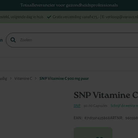
Totaalleverancier voor gezondheidsprofessionals
esteld, volgende dag in huis
Gratis verzending vanaf €75,-
| E: verkoop@varuvo.nl
en
Zoek
udig
Vitamine C
SNP Vitamine C 900 mg puur
SNP Vitamine C
SNP
90.00 Capsules
Schrijf de eerste 
EAN
8718591425868
ARTNR
960398