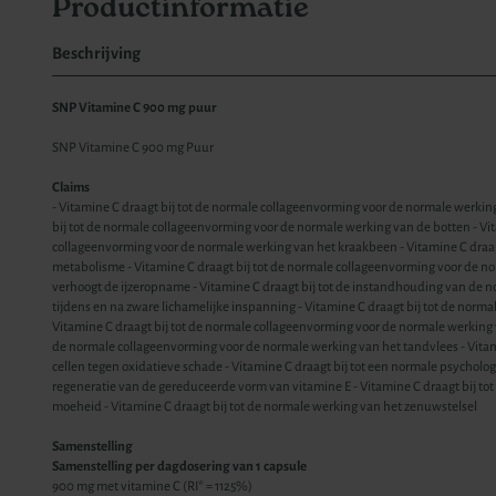
Productinformatie
Beschrijving
SNP Vitamine C 900 mg puur
SNP Vitamine C 900 mg Puur
Claims
- Vitamine C draagt bij tot de normale collageenvorming voor de normale werkin
bij tot de normale collageenvorming voor de normale werking van de botten - Vit
collageenvorming voor de normale werking van het kraakbeen - Vitamine C draag
metabolisme - Vitamine C draagt bij tot de normale collageenvorming voor de n
verhoogt de ijzeropname - Vitamine C draagt bij tot de instandhouding van d
tijdens en na zware lichamelijke inspanning - Vitamine C draagt bij tot de nor
Vitamine C draagt bij tot de normale collageenvorming voor de normale werking v
de normale collageenvorming voor de normale werking van het tandvlees - Vitam
cellen tegen oxidatieve schade - Vitamine C draagt bij tot een normale psychologi
regeneratie van de gereduceerde vorm van vitamine E - Vitamine C draagt bij t
moeheid - Vitamine C draagt bij tot de normale werking van het zenuwstelsel
Samenstelling
Samenstelling per dagdosering van 1 capsule
900 mg met vitamine C (RI* = 1125%)