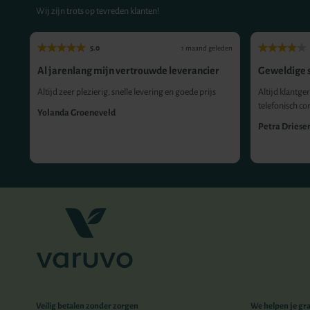
Wij zijn trots op tevreden klanten!
5.0
eden
1 maand geleden
Al jarenlang mijn vertrouwde leverancier
Geweldige s
Altijd zeer plezierig, snelle levering en goede prijs
Altijd klantger
telefonisch co
Yolanda Groeneveld
Petra Driese
Veilig betalen zonder zorgen
We helpen je gr