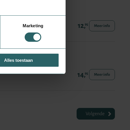
12,
95
Marketing
Meer info
Alles toestaan
14,
95
Meer info
Volgende