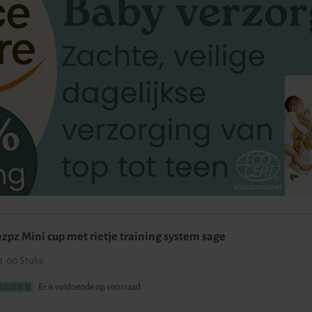
ezpz Mini cup met rietje training system sage
1.00 Stuks
Er is voldoende op voorraad