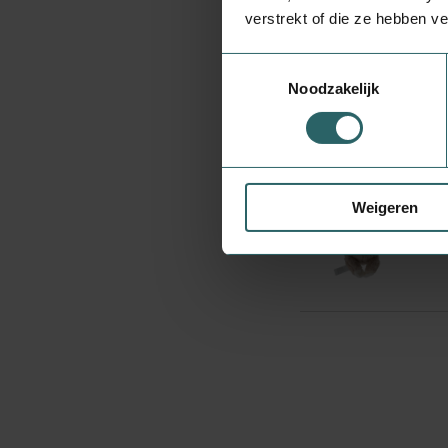
verstrekt of die ze hebben v
|
Toestemmingsselectie
Noodzakelijk
Weigeren
|
Pagina