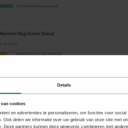
Er is voldoende op voorraad
Warmies Bag charm Donut
1.00 Stuks
Beperkt op voorraad, bestel nu!
Warmies Bag charm Bubble Tea
Details
1.00 Stuks
Nog maar 3 op voorraad!
 van cookies
ent en advertenties te personaliseren, om functies voor social
. Ook delen we informatie over uw gebruik van onze site met on
e. Deze partners kunnen deze gegevens combineren met andere i