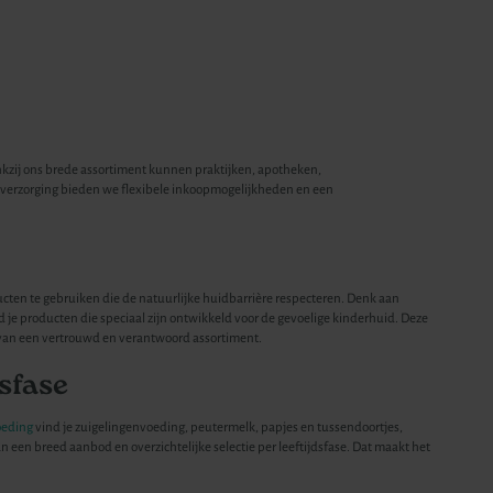
nkzij ons brede assortiment kunnen praktijken, apotheken,
d verzorging bieden we flexibele inkoopmogelijkheden en een
ten te gebruiken die de natuurlijke huidbarrière respecteren. Denk aan
d je producten die speciaal zijn ontwikkeld voor de gevoelige kinderhuid. Deze
en van een vertrouwd en verantwoord assortiment.
sfase
oeding
vind je zuigelingenvoeding, peutermelk, papjes en tussendoortjes,
n een breed aanbod en overzichtelijke selectie per leeftijdsfase. Dat maakt het