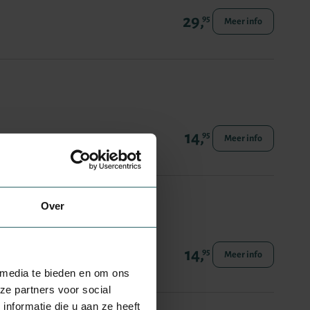
29,
95
Meer info
14,
95
Meer info
Over
14,
95
Meer info
 media te bieden en om ons
ze partners voor social
nformatie die u aan ze heeft