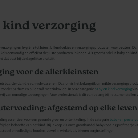
 kind verzorging
verzorging en hygiëne tot luiers, billendoekjes en verzorgingsproducten voor peuters. Da
kels eenvoudig en efficiënt de juiste producten inkopen. Als groothandel in baby en kin
 dat past bij de dagelijkse praktijk.
ing voor de allerkleinsten
tsbaarder dan die van volwassenen. Daarom is het belangrijk om milde verzorgingsproduc
zonder parfum en billenzalf met zinkoxide. In onze categorie
baby en kind verzorging
vin
 vrij van onnodige toevoegingen. Voor professionals is dit van belang bij het samenstell
utervoeding: afgestemd op elke leven
ding essentieel voor een gezonde groei en ontwikkeling. In de categorie
baby- en peuterv
tijd en behoefte van het kind. Bij inkoop via onze groothandel babyvoeding profiteer je va
ctueel en volledig te houden, zowel in winkels als binnen zorginstellingen.