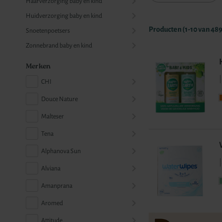
Haarverzorging baby en kind
Huidverzorging baby en kind
Producten (
1
-
10
van
48
Snoetenpoetsers
Zonnebrand baby en kind
Merken
|
CHI
Douce Nature
Malteser
Tena
Alphanova Sun
|
Alviana
Amanprana
Aromed
Attitude