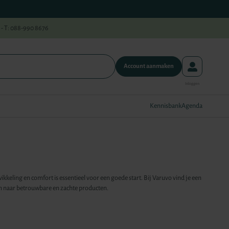
 - T: 088-990 8676
Account aanmaken
Kennisbank
Agenda
eling en comfort is essentieel voor een goede start. Bij Varuvo vind je een
ijn naar betrouwbare en zachte producten.