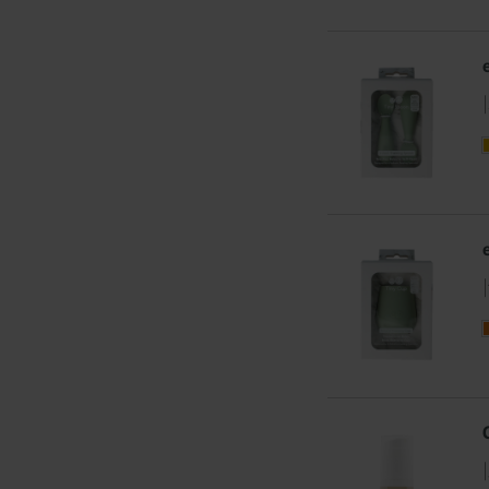
|
|
|