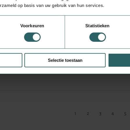
Warmies Sleutelhanger Bubble Tea
erzameld op basis van uw gebruik van hun services.
1.00 Stuks
Nog maar 2 op voorraad!
Voorkeuren
Statistieken
Warmies Bag charm Faultier braun
Selectie toestaan
1.00 Stuks
Nog maar 3 op voorraad!
1
2
3
4
5