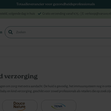
Totaalleverancier voor gezondheidsprofessionals
esteld, volgende dag in huis
Gratis verzending vanaf €75,-
| E: verkoop@varuvo.nl
en
Zoek
d verzorging
gen om zorg met extra aandacht. De huid is gevoelig, het immuunsysteem nog in ontwikk
baby en kind verzorging, geschikt voor zowel professionals als retailers die op zoek z