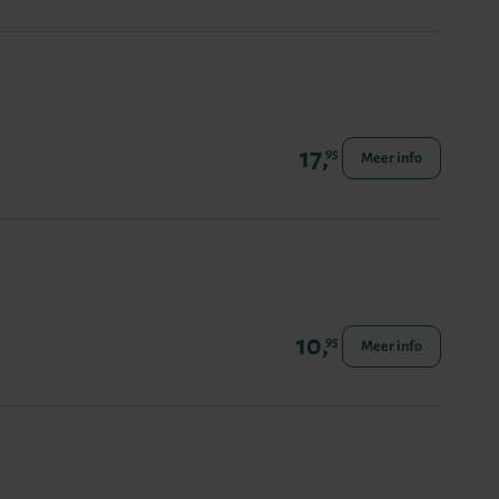
17,
95
Meer info
10,
95
Meer info