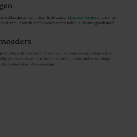
agen
aampakket zijn dan onmisbaar. In de categorie
kraamverzorging
vind je onder
 of instellingen die zelf pakketten samenstellen, biedt onze groothandel
 moeders
 producten zoals zwangerschapsolie, steunkousen, zwangerschapstests en
ldig geselecteerd aanbod te bieden dat veiligheid en comfort waarborgt.
g bij productinformatie waar nodig.