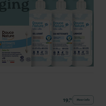
19,
95
Meer info