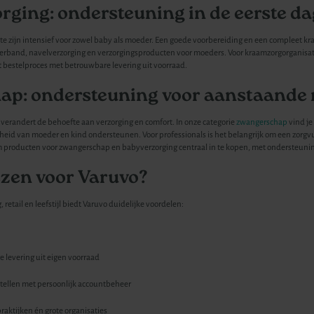
ging: ondersteuning in de eerste d
te zijn intensief voor zowel baby als moeder. Een goede voorbereiding en een compleet kr
rband, navelverzorging en verzorgingsproducten voor moeders. Voor kraamzorgorganisaties
t bestelproces met betrouwbare levering uit voorraad.
ap: ondersteuning voor aanstaande
verandert de behoefte aan verzorging en comfort. In onze categorie
zwangerschap
vind je
id van moeder en kind ondersteunen. Voor professionals is het belangrijk om een zorgvu
 producten voor zwangerschap en babyverzorging centraal in te kopen, met ondersteunin
zen voor Varuvo?
, retail en leefstijl biedt Varuvo duidelijke voordelen:
 levering uit eigen voorraad
tellen met persoonlijk accountbeheer
praktijken én grote organisaties