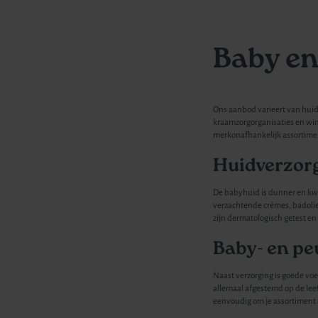
Baby en
Ons aanbod varieert van huid
kraamzorgorganisaties en win
merkonafhankelijk assortiment
Huidverzorg
De babyhuid is dunner en kwe
verzachtende crèmes, badolie 
zijn dermatologisch getest en
Baby- en pe
Naast verzorging is goede voe
allemaal afgestemd op de leef
eenvoudig om je assortiment a