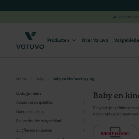
Voor 21:00 b
Producten
Over Varuvo
Vakgebied
Home
Baby
Baby en kind verzorging
Baby en kin
Categorieën
Accesoires en speeltjes
Baby’s en jonge kinderen vra
Luiers en doekjes
uitgebreid assortiment voor 
Bad en douche baby en kind
Zuigflessen en spenen