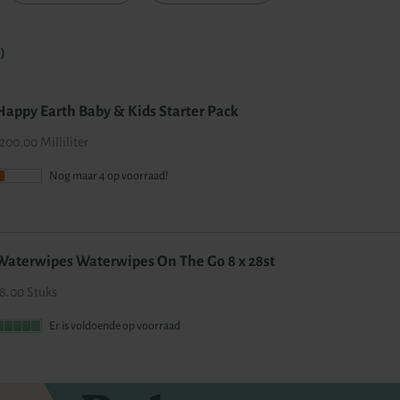
9
)
Happy Earth Baby & Kids Starter Pack
200.00 Milliliter
Nog maar 4 op voorraad!
Waterwipes Waterwipes On The Go 8 x 28st
8.00 Stuks
Er is voldoende op voorraad