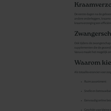
Kraamverzor
De eerste dagen na de geboor
andere onderleggers, kraamve
kraamverzorging een efficiën
Zwangersch
Ook tijdens de zwangerschap 
supplementen die de gezondhe
Varuvo maakt het mogelijk om
Waarom kie
Als totaalleverancier voor zorg
Ruim assortiment
Snelle en betrouwbare
Eenvoudig online bes
Geschikt voor kleine 