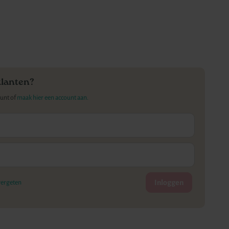
klanten?
ount of
maak hier een account aan.
Inloggen
ergeten