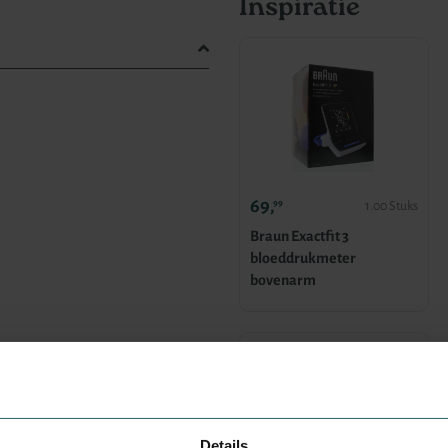
Inspiratie
69,
99
1.00 Stuks
Braun Exactfit 3
bloeddrukmeter
bovenarm
Details