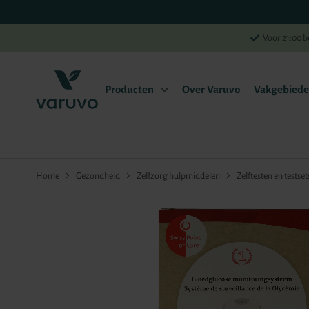
Voor 21:00 b
Producten
Over Varuvo
Vakgebied
Home
Gezondheid
Zelfzorg hulpmiddelen
Zelftesten en testset
Ga
naar
het
einde
van
de
afbeeldingen-
gallerij