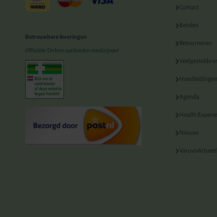
Contact
Betalen
Betrouwbare leveringen
Retourneren
Officiële 'Online aanbieder medicijnen'
Veelgestelde v
Handleidinge
Agenda
Health Experi
Nieuws
VaruvoActueel