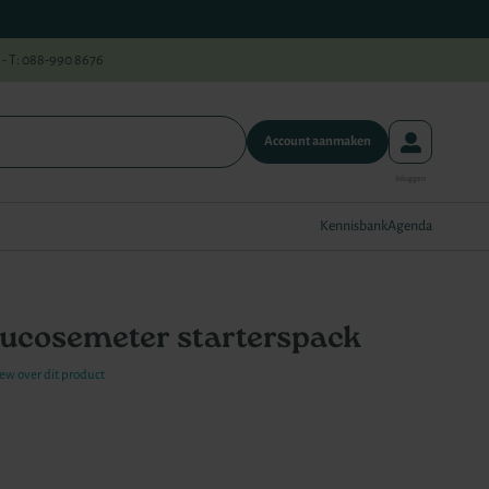
 - T: 088-990 8676
Account aanmaken
Kennisbank
Agenda
lucosemeter starterspack
iew over dit product