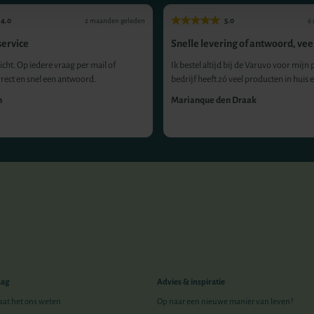
4.0
5.0
2 maanden geleden
6
ervice
Snelle levering of antwoord, veel
icht. Op iedere vraag per mail of
Ik bestel altijd bij de Varuvo voor mijn p
rrect en snel een antwoord.
bedrijf heeft zó veel producten in huis e.
n
Marianque den Draak
aag
Advies & inspiratie
Laat het ons weten
Op naar een nieuwe manier van leven?