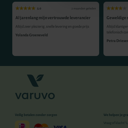
5.0
eden
2 maanden geleden
Al jarenlang mijn vertrouwde leverancier
Geweldige s
Altijd zeer plezierig, snelle levering en goede prijs
Altijd klantger
telefonisch co
Yolanda Groeneveld
Petra Driese
Veilig betalen zonder zorgen
We helpen je gr
Vraag of klacht? 