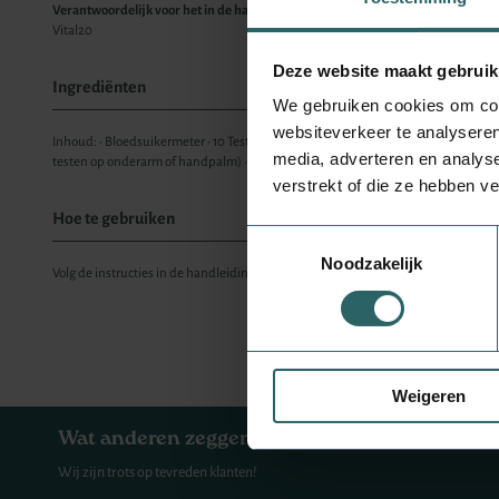
Verantwoordelijk voor het in de handel brengen
Vital20
Deze website maakt gebruik
Ingrediënten
We gebruiken cookies om cont
websiteverkeer te analyseren
Inhoud: • Bloedsuikermeter • 10 Teststrips • Controlevloeistof 1 • 10 Steriele Lance
media, adverteren en analys
testen op onderarm of handpalm) • Etui • Gebruikershandleiding • Beknopte hand
verstrekt of die ze hebben v
Hoe te gebruiken
Toestemmingsselectie
Noodzakelijk
Volg de instructies in de handleiding.
Weigeren
Wat anderen zeggen over Varuvo.nl
Wij zijn trots op tevreden klanten!