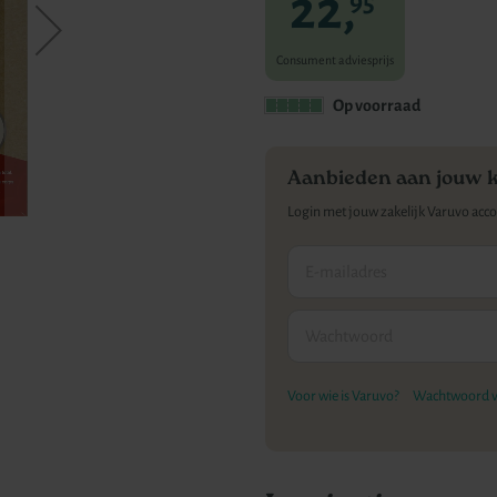
22,
95
Consument adviesprijs
Op voorraad
Aanbieden aan jouw 
Login met jouw zakelijk Varuvo acc
Voor wie is Varuvo?
Wachtwoord v