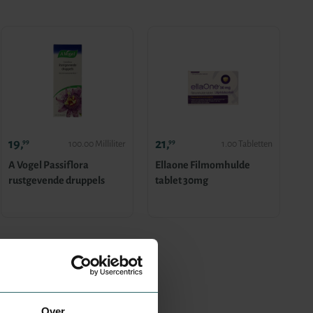
19,
21,
99
99
100.00 Milliliter
1.00 Tabletten
A Vogel Passiflora
Ellaone Filmomhulde
rustgevende druppels
tablet 30mg
Over