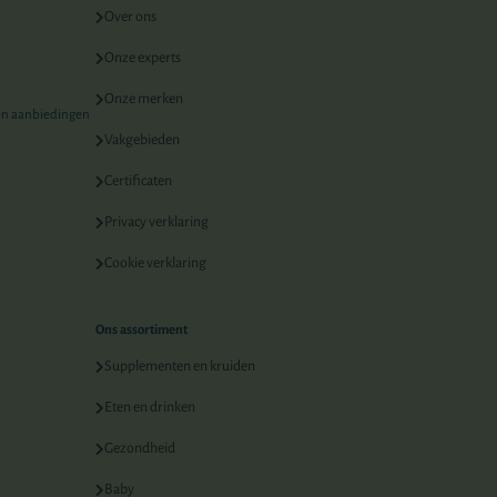
Over ons
Onze experts
Onze merken
 en aanbiedingen
Vakgebieden
Certificaten
Privacy verklaring
Cookie verklaring
Ons assortiment
Supplementen en kruiden
Eten en drinken
Gezondheid
Baby