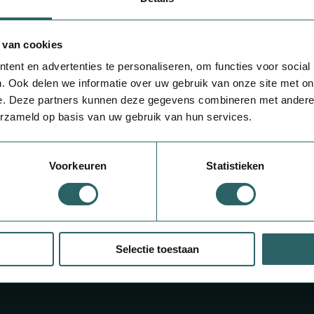
5,
99
10.00 Zetpillen
 van cookies
Panadol Junior 125mg
ent en advertenties te personaliseren, om functies voor social
. Ook delen we informatie over uw gebruik van onze site met on
tten • Prikpen Doorzichtig kapje (om te
e. Deze partners kunnen deze gegevens combineren met andere i
leiding • Garantiekaart
erzameld op basis van uw gebruik van hun services.
Voorkeuren
Statistieken
Selectie toestaan