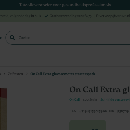
Totaalleverancier voor gezondheidsprofessionals
esteld, volgende dag in huis
Gratis verzending vanaf €75,-
| E: verkoop@varuvo.nl
en
Zoek
s
Zelftesten
On Call Extra glucosemeter starterspack
On Call Extra g
On Call
1.00 Stuks
Schrijf de eerste rev
EAN
8719831550159
ARTNR
958709