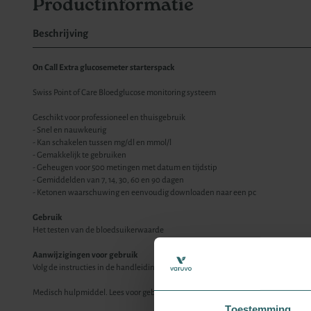
Productinformatie
Beschrijving
On Call Extra glucosemeter starterspack
Swiss Point of Care Bloedglucose monitoring systeem
Geschikt voor professioneel en thuisgebruik
- Snel en nauwkeurig
- Kan schakelen tussen mg/dl en mmol/l
- Gemakkelijk te gebruiken
- Geheugen voor 500 metingen met datum en tijdstip
- Gemiddelden van 7, 14, 30, 60 en 90 dagen
- Ketonen waarschuwing en eenvoudig downloaden naar een pc
Gebruik
Het testen van de bloedsuikerwaarde
Aanwijzigingen voor gebruik
Volg de instructies in de handleiding.
Medisch hulpmiddel. Lees voor gebruik de bijsluiter.
Toestemming