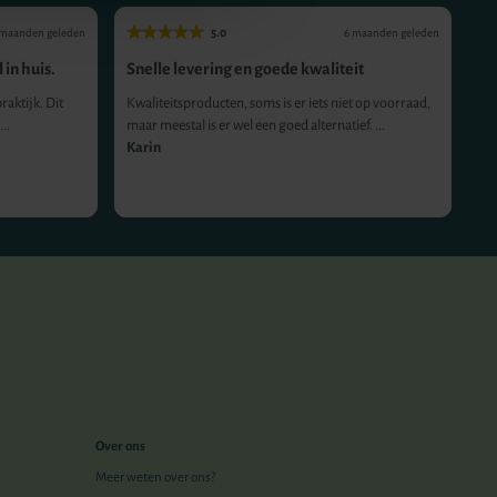
5.0
 maanden geleden
6 maanden geleden
 in huis.
Snelle levering en goede kwaliteit
Ge
co
raktijk. Dit
Kwaliteitsproducten, soms is er iets niet op voorraad,
..
maar meestal is er wel een goed alternatief. ...
Pr
Karin
he
An
Over ons
Meer weten over ons?