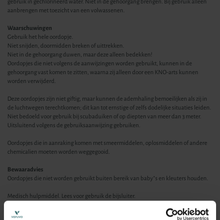
gebruik in gechlorineerd water. Niet in de gehoorgang brengen. Bij gebruik alleen
aanbrengen met toezicht van een volwassenen.
Waarschuwingen
Gebruik het hele oordopje.
Niet snijden, doormidden breken of uittrekken.
Niet in de gehoorgang duwen, maar deze alleen bedekken!
Oordopjes die niet volgens de aanwijzingen worden gebruikt, kunnen in de
gehoorgang vast komen te zitten, waarna zij alleen door een KNO-arts kunnen
worden verwijderd.
Deze oordopjes zijn niet giftig, maar kunnen de ademhaling bemoeilijken als zij in
de luchtwegen terechtkomen; dit kan tot ernstige of zelfs dodelijke situaties leiden.
Niet bedoeld voor gebruik bij scubaduiken of op diepten van meer dan 3 meter.
Uitsluitend volgens de gebruiksaanwijzing gebruiken.
Oordopjes die in aanraking komen met smeermiddelen, oplosmiddelen of andere
chemicalien moeten worden weggegooid.
Bewaaradvies
Oordopjes die niet worden gebruikt buiten bereik van baby"s en kleuters houden.
Medisch hulpmiddel. Lees voor gebruik de bijsluiter.
Verantwoordelijk voor het in de handel brengen