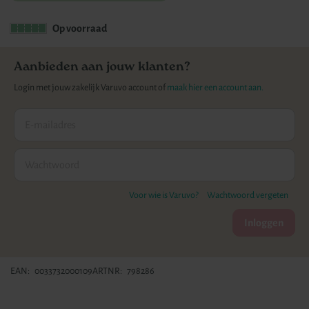
gallerij
Op voorraad
Aanbieden aan jouw klanten?
Login met jouw zakelijk Varuvo account of
maak hier een account aan.
Voor wie is Varuvo?
Wachtwoord vergeten
Inloggen
EAN
0033732000109
ARTNR
798286