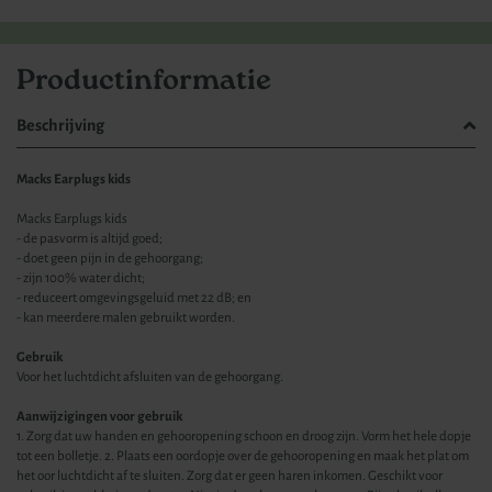
Productinformatie
Beschrijving
Macks Earplugs kids
Macks Earplugs kids
- de pasvorm is altijd goed;
- doet geen pijn in de gehoorgang;
- zijn 100% water dicht;
- reduceert omgevingsgeluid met 22 dB; en
- kan meerdere malen gebruikt worden.
Gebruik
Voor het luchtdicht afsluiten van de gehoorgang.
Aanwijzigingen voor gebruik
1. Zorg dat uw handen en gehooropening schoon en droog zijn. Vorm het hele dopje
tot een bolletje. 2. Plaats een oordopje over de gehooropening en maak het plat om
het oor luchtdicht af te sluiten. Zorg dat er geen haren inkomen. Geschikt voor