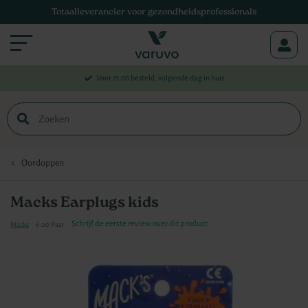
Totaalleverancier voor gezondheidsprofessionals
Menu
Voor 21:00 besteld, volgende dag in huis
Zoek
Oordoppen
Macks Earplugs kids
Schrijf de eerste review over dit product
Macks
6.00 Paar
Ga
naar
het
einde
van