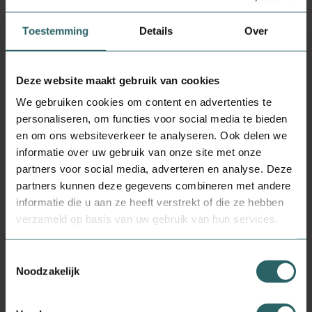
Alfaco
Toestemming
Details
Over
Ingrediënten
Niet giftige hypoallergene siliconenputty.
Deze website maakt gebruik van cookies
We gebruiken cookies om content en advertenties te
Hoe te gebruiken
personaliseren, om functies voor social media te bieden
en om ons websiteverkeer te analyseren. Ook delen we
1. Zorg dat uw handen en gehooropening schoon en droog zijn. Vorm het hele dopje
informatie over uw gebruik van onze site met onze
tot een bolletje. 2. Plaats een oordopje over de gehooropening en maak het plat om
partners voor social media, adverteren en analyse. Deze
het oor luchtdicht af te sluiten. Zorg dat er geen haren inkomen. Geschikt voor
gebruik in gechlorineerd water. Niet in de gehoorgang brengen. Bij gebruik alleen
partners kunnen deze gegevens combineren met andere
aanbrengen met toezicht van een volwassenen.
informatie die u aan ze heeft verstrekt of die ze hebben
verzameld op basis van uw gebruik van hun services.
Toestemmingsselectie
Inspiratie
Noodzakelijk