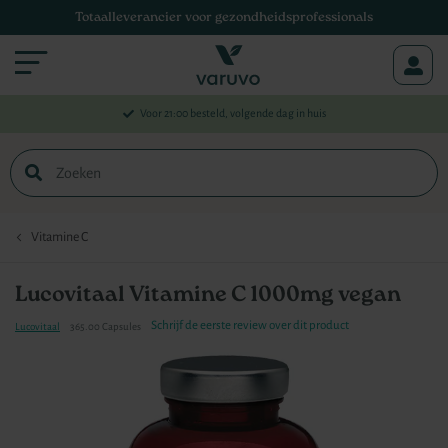
Totaalleverancier voor gezondheidsprofessionals
Menu
Voor 21:00 besteld, volgende dag in huis
Zoek
Vitamine C
Lucovitaal Vitamine C 1000mg vegan
Schrijf de eerste review over dit product
Lucovitaal
365.00 Capsules
Ga
naar
het
einde
van