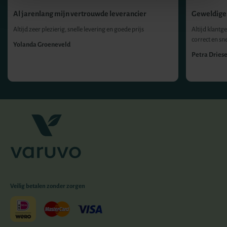
Al jarenlang mijn vertrouwde leverancier
Geweldige 
Altijd zeer plezierig, snelle levering en goede prijs
Altijd klantge
correct en sn
Yolanda Groeneveld
Petra Dries
Veilig betalen zonder zorgen