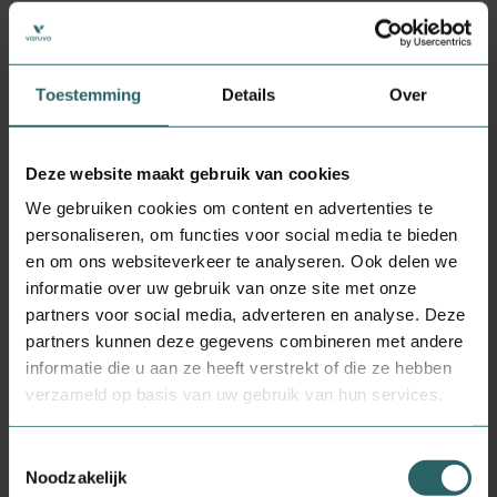
Droog, afgesloten en bij kamertemperatuur bewaren, tenzij anders geadviseerd op
het etiket.
Toestemming
Details
Over
Raadpleeg een deskundige alvorens supplementen te gebruiken in geval van
zwangerschap, lactatie, medicijngebruik en ziekte.
Ingrediënten
Deze website maakt gebruik van cookies
We gebruiken cookies om content en advertenties te
Vitamine C, Vulmiddel (Zonnebloemolie), Antiklontermiddel (Siliciumdioxide),
personaliseren, om functies voor social media te bieden
Capsule ((Hydroxy-propylmethylcellulose).
en om ons websiteverkeer te analyseren. Ook delen we
informatie over uw gebruik van onze site met onze
Hoe te gebruiken
partners voor social media, adverteren en analyse. Deze
partners kunnen deze gegevens combineren met andere
1 x daags 1 capsule met water innemen of open maken en vermengen met
informatie die u aan ze heeft verstrekt of die ze hebben
bijvoorbeeld yoghurt of sap.
verzameld op basis van uw gebruik van hun services.
Toestemmingsselectie
Noodzakelijk