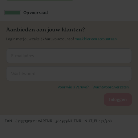
gallerij
Op voorraad
Aanbieden aan jouw klanten?
Login met jouw zakelijk Varuvo account of
maak hier een account aan.
Voor wie is Varuvo?
Wachtwoord vergeten
Inloggen
EAN
8713713092140
ARTNR
564979
NUTNR
NUT_PL 472/308