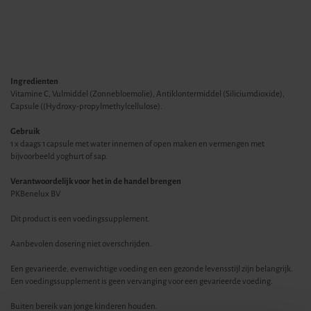
Ingredienten
Vitamine C, Vulmiddel (Zonnebloemolie), Antiklontermiddel (Siliciumdioxide),
Capsule ((Hydroxy-propylmethylcellulose).
Gebruik
1 x daags 1 capsule met water innemen of open maken en vermengen met
bijvoorbeeld yoghurt of sap.
Verantwoordelijk voor het in de handel brengen
PKBenelux BV
Dit product is een voedingssupplement.
Aanbevolen dosering niet overschrijden.
Een gevarieerde, evenwichtige voeding en een gezonde levensstijl zijn belangrijk.
Een voedingssupplement is geen vervanging voor een gevarieerde voeding.
Buiten bereik van jonge kinderen houden.