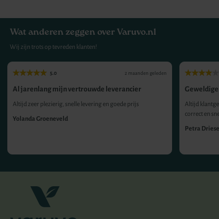
Wat anderen zeggen over Varuvo.nl
Wij zijn trots op tevreden klanten!
5.0
2 maanden geleden
Al jarenlang mijn vertrouwde leverancier
Geweldige 
Altijd zeer plezierig, snelle levering en goede prijs
Altijd klantge
correct en sn
Yolanda Groeneveld
Petra Dries