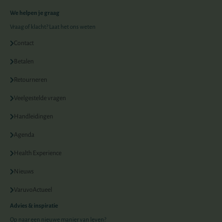
We helpen je graag
Vraag of klacht? Laat het ons weten
Contact
Betalen
Retourneren
Veelgestelde vragen
Handleidingen
Agenda
Health Experience
Nieuws
VaruvoActueel
Advies & inspiratie
Op naar een nieuwe manier van leven?