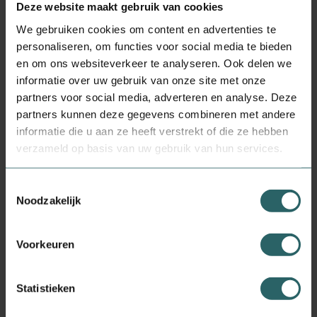
Deze website maakt gebruik van cookies
Chroom, Molybdeen, Borium, Betaïne, Citrus Bioflavonoïden, Lycopeen, OPC, SOJA
LECITHINE, Bèta-caroteen, Bromelaïn, Inositol, Luteïne, Papaïne, Rutine, PABA,
We gebruiken cookies om content en advertenties te
Choline, Vitamine C, Biotine,Vitamine B12, Foliumzuur, Vitamine B6, Vitamine B5,
personaliseren, om functies voor social media te bieden
Vitamine B3, Vitamine B2, Vitamine B1, Vitamine E, Vitamine D, Bindmiddel
(isomalt), vulmiddel (MCC), Soja lecithine, antikontermiddel (magnesiumstearaat,
en om ons websiteverkeer te analyseren. Ook delen we
silica), Enzymen, coating (hydroxypropyl cellulose, hydroxypropyl methyl cellulose,
informatie over uw gebruik van onze site met onze
talk)
partners voor social media, adverteren en analyse. Deze
Gebruik
partners kunnen deze gegevens combineren met andere
Neem 1 tablet per dag.Dit voedingssupplement is niet geschikt voor kinderen tot en
informatie die u aan ze heeft verstrekt of die ze hebben
met 17 jaar
verzameld op basis van uw gebruik van hun services.
Bewaaradvies
Afgesloten, droog en bij kamertemperatuur bewaren.
Toestemmingsselectie
Noodzakelijk
Verantwoordelijk voor het in de handel brengen
Vitiv
Dit product is een voedingssupplement.
Voorkeuren
Aanbevolen dosering niet overschrijden.
Statistieken
Een gevarieerde, evenwichtige voeding en een gezonde levensstijl zijn belangrijk.
Een voedingssupplement is geen vervanging voor een gevarieerde voeding.