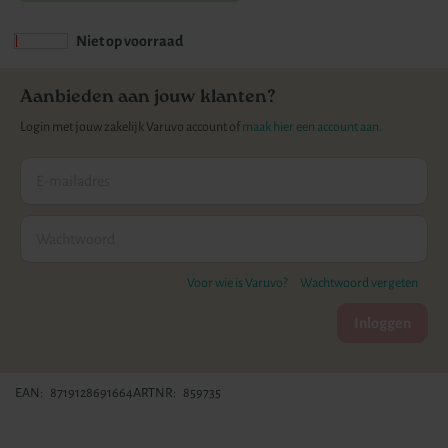
gallerij
Niet op voorraad
Aanbieden aan jouw klanten?
Login met jouw zakelijk Varuvo account of
maak hier een account aan.
Voor wie is Varuvo?
Wachtwoord vergeten
Inloggen
EAN
8719128691664
ARTNR
859735