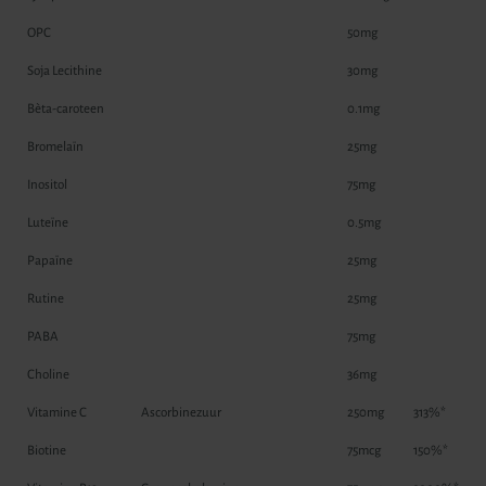
OPC
50mg
Soja Lecithine
30mg
Bèta-caroteen
0.1mg
Bromelaïn
25mg
Inositol
75mg
Luteïne
0.5mg
Papaïne
25mg
Rutine
25mg
PABA
75mg
Choline
36mg
Vitamine C
Ascorbinezuur
250mg
313%*
Biotine
75mcg
150%*