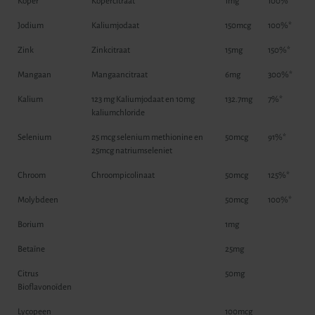
Koper
Kopercitraat
1mg
100%*
Jodium
Kaliumjodaat
150mcg
100%*
Zink
Zinkcitraat
15mg
150%*
Mangaan
Mangaancitraat
6mg
300%*
Kalium
123 mg Kaliumjodaat en 10mg
132.7mg
7%*
kaliumchloride
Selenium
25 mcg selenium methionine en
50mcg
91%*
25mcg natriumseleniet
Chroom
Chroompicolinaat
50mcg
125%*
Molybdeen
50mcg
100%*
Borium
1mg
Betaïne
25mg
Citrus
50mg
Bioflavonoïden
Lycopeen
100mcg