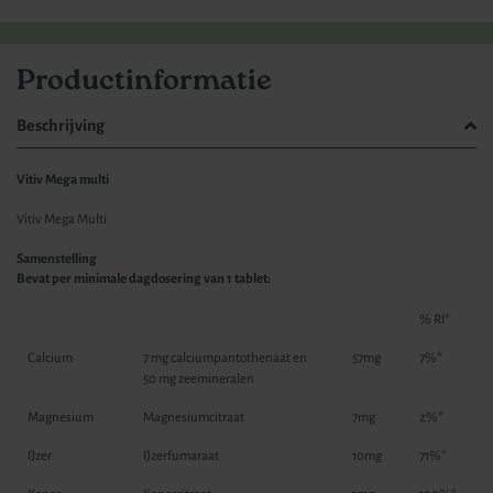
Productinformatie
Beschrijving
Vitiv Mega multi
Vitiv Mega Multi
Samenstelling
Bevat per minimale dagdosering van 1 tablet:
% RI*
Calcium
7 mg calciumpantothenaat en
57mg
7%*
50 mg zeemineralen
Magnesium
Magnesiumcitraat
7mg
2%*
IJzer
IJzerfumaraat
10mg
71%*