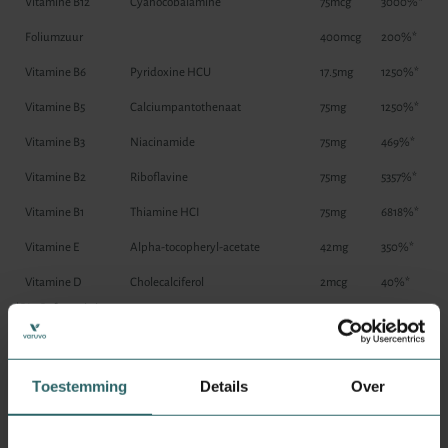
Vitamine B12
Cyanocobalamine
75mcg
3000%*
Foliumzuur
400mcg
200%*
Vitamine B6
Pyridoxine HCU
17.5mg
1250%*
Vitamine B5
Calciumpantothenaat
75mg
1250%*
Vitamine B3
Niacinamide
75mg
469%*
Vitamine B2
Riboflavine
75mg
5357%*
Vitamine B1
Thiamine HCI
75mg
6818%*
Vitamine E
Alpha-tocopheryl-acetate
42mg
350%*
Vitamine D
Cholecalciferol
2mcg
40%*
*RI = Referentie inname
Kan sporen bevatten van
Toestemming
Details
Over
soja
Ingredienten
Calcium, Magnesium, IJzer, Koper, Jodium, Zink, Mangaan, Kalium, Selenium,