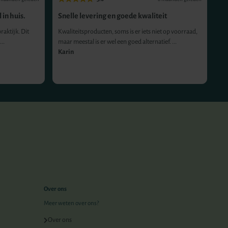
 in huis.
Snelle levering en goede kwaliteit
Ge
co
raktijk. Dit
Kwaliteitsproducten, soms is er iets niet op voorraad,
..
maar meestal is er wel een goed alternatief. ...
Pr
Karin
he
An
Over ons
Meer weten over ons?
Over ons