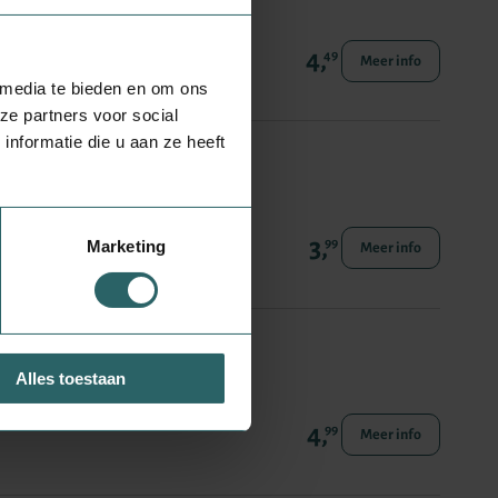
4,
49
Meer info
 media te bieden en om ons
ze partners voor social
nformatie die u aan ze heeft
3,
99
Marketing
Meer info
Alles toestaan
4,
99
Meer info