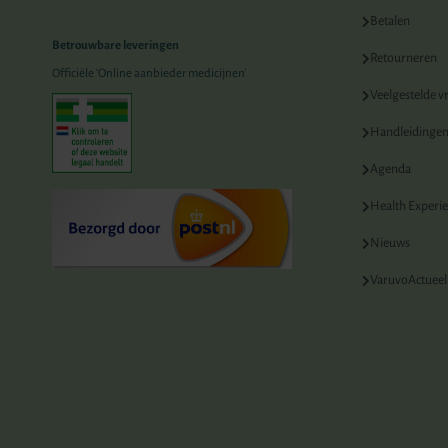
Betalen
Betrouwbare leveringen
Retourneren
Officiële 'Online aanbieder medicijnen'
Veelgestelde v
Handleidinge
Agenda
Health Experi
Nieuws
VaruvoActueel