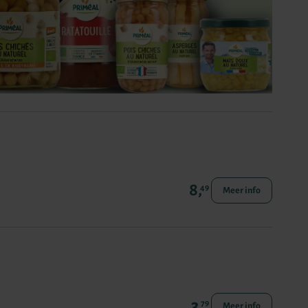
8,
49
Meer info
3,
79
Meer info