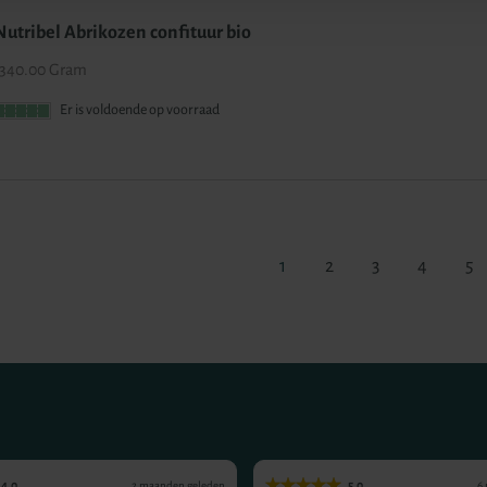
Nutribel Abrikozen confituur bio
340.00 Gram
Er is voldoende op voorraad
1
2
3
4
5
4.0
5.0
2 maanden geleden
6