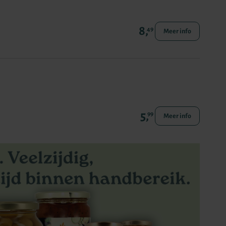
8,
49
Meer info
5,
99
Meer info