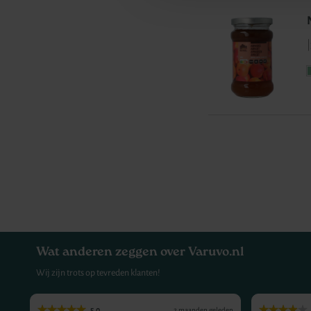
|
Pagina
Wat anderen zeggen over Varuvo.nl
Wij zijn trots op tevreden klanten!
5.0
eden
2 maanden geleden