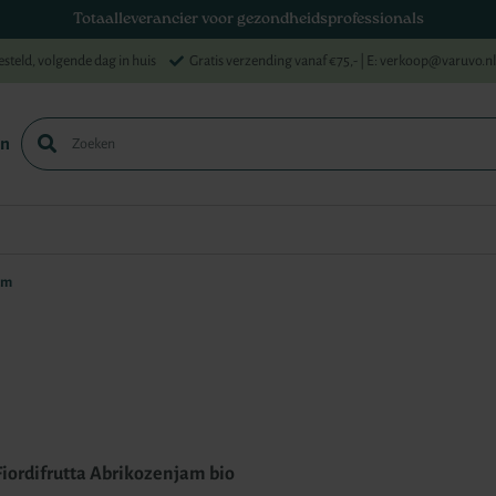
Totaalleverancier voor gezondheidsprofessionals
esteld, volgende dag in huis
Gratis verzending vanaf €75,-
| E: verkoop@varuvo.nl
en
Zoek
am
Fiordifrutta Abrikozenjam bio