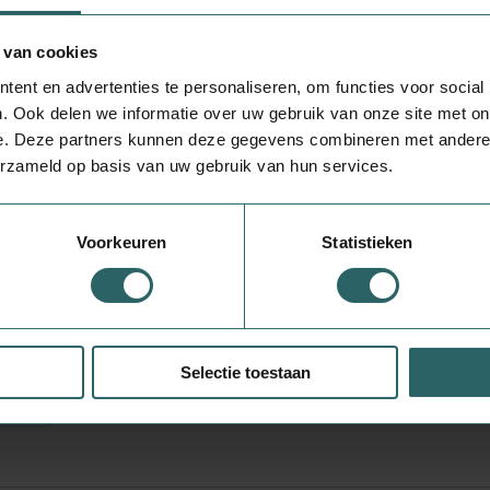
340.00 Gram
Nog maar 3 op voorraad!
 van cookies
ent en advertenties te personaliseren, om functies voor social
. Ook delen we informatie over uw gebruik van onze site met on
e. Deze partners kunnen deze gegevens combineren met andere i
Nutribel Bosbessen confituur bio
erzameld op basis van uw gebruik van hun services.
340.00 Gram
Nog maar 3 op voorraad!
Voorkeuren
Statistieken
Nutribel Frambozen confituur bio
Selectie toestaan
340.00 Gram
Beperkt op voorraad, bestel nu!