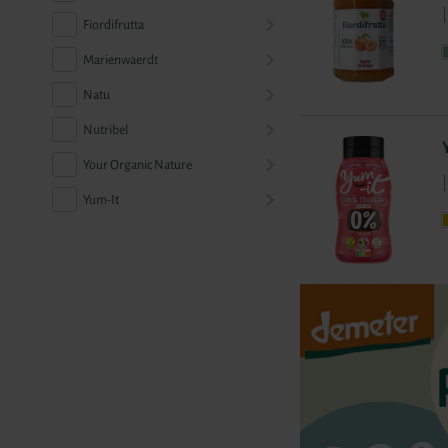
|
Fiordifrutta
Marienwaerdt
Natu
Nutribel
Your Organic Nature
|
Yum-It