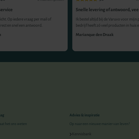
ervice
Snelle levering of antwoord, veel
icht. Op iedere vraag per mail of
Ik bestel altijd bij de Varuvo voor mijn p
rrect en snel een antwoord.
bedrijf heeft zó veel producten in huis e.
n
Marianque den Draak
aag
Advies & inspiratie
Laat het ons weten
Op naar een nieuwe manier van leven?
Kennisbank