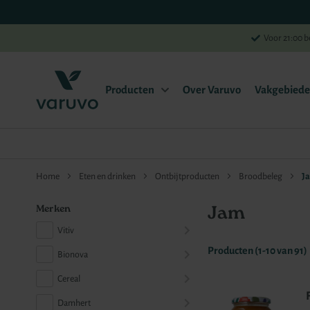
Voor 21:00 b
Producten
Over Varuvo
Vakgebied
Home
Eten en drinken
Ontbijtproducten
Broodbeleg
J
Jam
Merken
Vitiv
Producten (
1
-
10
van
91
)
Bionova
Cereal
Damhert