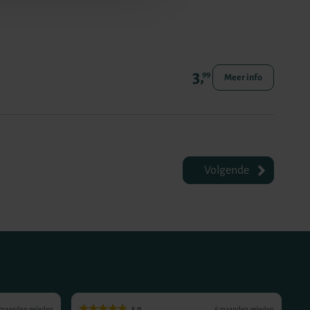
3,
99
Meer info
Volgende
5.0
 maanden geleden
6 maanden geleden