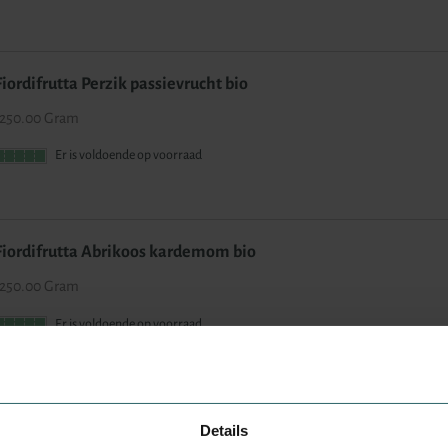
Fiordifrutta Perzik passievrucht bio
250.00 Gram
Er is voldoende op voorraad
Fiordifrutta Abrikoos kardemom bio
250.00 Gram
Er is voldoende op voorraad
Nutribel Aardbeien confituur bio
Details