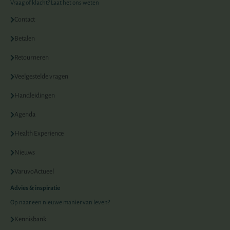
Vraag of klacht? Laat het ons weten
Contact
Betalen
Retourneren
Veelgestelde vragen
Handleidingen
Agenda
Health Experience
Nieuws
VaruvoActueel
Advies & inspiratie
Op naar een nieuwe manier van leven?
Kennisbank