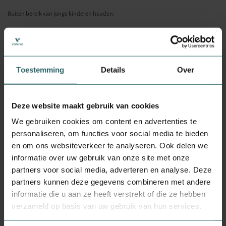
Buiten bereik van jonge kinderen houden.
Droog, afgesloten en bij kamertemperatuur bewaren, tenzij anders geadviseerd op
het etiket.
Raadpleeg een deskundige alvorens supplementen te gebruiken in geval van
zwangerschap, lactatie, medicijngebruik en ziekte.
Toestemming
Details
Over
Ingrediënten
Deze website maakt gebruik van cookies
Zonnebloemolie, rundergelatine (Halal), geleermiddel (plantaardig glycerol),
We gebruiken cookies om content en advertenties te
water, cholecalciferol (Halal).
personaliseren, om functies voor social media te bieden
en om ons websiteverkeer te analyseren. Ook delen we
Hoe te gebruiken
informatie over uw gebruik van onze site met onze
partners voor social media, adverteren en analyse. Deze
Elke dag 1 parel met water innemen, bij voorkeur tijdens de maaltijd. De
partners kunnen deze gegevens combineren met andere
gezondheidsraad adviseert ouderen dagelijks de volgende hoeveelheid extra
informatie die u aan ze heeft verstrekt of die ze hebben
vitamine D aan: - Vrouwen vanaf 50 jaar en mannen vanaf 70 jaar: 10 mcg Voor
verzameld op basis van uw gebruik van hun services.
mensen die weinig buiten komen of mensen met een donkere huid: - Vrouwen tot
50 jaar en mannen tot 70 jaar: 10 mcg - Vrouwen vanaf 50 jaar en mannen vanaf 70
jaar: 20 mcg