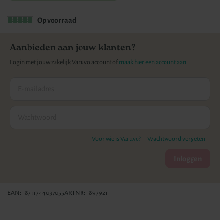
gallerij
Op voorraad
Aanbieden aan jouw klanten?
Login met jouw zakelijk Varuvo account of
maak hier een account aan.
Voor wie is Varuvo?
Wachtwoord vergeten
Inloggen
EAN
8711744037055
ARTNR
897921