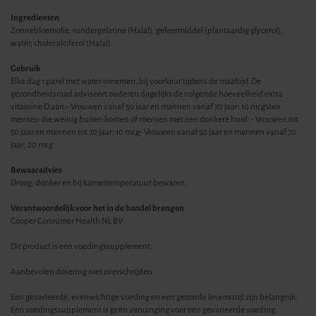
Ingredienten
Zonnebloemolie, rundergelatine (Halal), geleermiddel (plantaardig glycerol),
water, cholecalciferol (Halal).
Gebruik
Elke dag 1 parel met water innemen, bij voorkeur tijdens de maaltijd.De
gezondheidsraad adviseert ouderen dagelijks de volgende hoeveelheid extra
vitamine D aan:- Vrouwen vanaf 50 jaar en mannen vanaf 70 jaar: 10 mcgVoor
mensen die weinig buiten komen of mensen met een donkere huid: - Vrouwen tot
50 jaar en mannen tot 70 jaar: 10 mcg- Vrouwen vanaf 50 jaar en mannen vanaf 70
jaar: 20 mcg
Bewaaradvies
Droog, donker en bij kamertemperatuur bewaren.
Verantwoordelijk voor het in de handel brengen
Cooper Consumer Health NL BV
Dit product is een voedingssupplement.
Aanbevolen dosering niet overschrijden.
Een gevarieerde, evenwichtige voeding en een gezonde levensstijl zijn belangrijk.
Een voedingssupplement is geen vervanging voor een gevarieerde voeding.