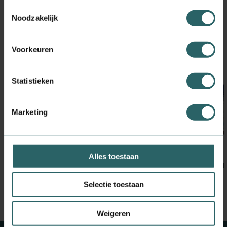
Toestemmingsselectie
Noodzakelijk
Voorkeuren
Inspiratie
Statistieken
Marketing
29,
24,
95
50
60.00 Capsules
Alles toestaan
Plantina Vitamine K2 en D3
Orthica Vitamine 
Selectie toestaan
Weigeren