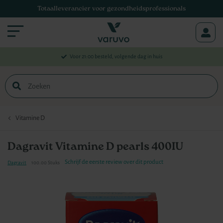
Totaalleverancier voor gezondheidsprofessionals
Menu
Voor 21:00 besteld, volgende dag in huis
Zoek
Vitamine D
Dagravit Vitamine D pearls 400IU
Schrijf de eerste review over dit product
Dagravit
100.00 Stuks
Ga
naar
het
einde
van