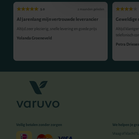
5.0
eden
2 maanden geleden
Al jarenlang mijn vertrouwde leverancier
Geweldige s
Altijd zeer plezierig, snelle levering en goede prijs
Altijd klantger
telefonisch co
Yolanda Groeneveld
Petra Driese
Veilig betalen zonder zorgen
We helpen je gr
Vraag of klacht? 