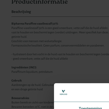
Productinformatie
Beschrijving
Bipharma Paraffine vaselinezalf 50%
Paraffine-vaselinezalf 50% is een goed smeerbare, vette zalf die de huid afdekt. 
vast te houden en beschermt tegen (verder) uitdrogen. Meer specifiek kan deze 
getinte huid.
Geschikt voor mensen met wolvetallergie.
Farmaceutische kwaliteit. Geen parfum, conserveermiddelen en parabenen.
- hydrateert door het vocht in de huid vast te houden en beschermt tegen (verde
- goed smeerbare, vette zalf die de huid afdekt
Ingrediënten (INCI)
Paraffinum liquidum, petrolatum
Gebruik
Aanbrengen op de huid. Gebruiken bij zeer droge huid
en een droge getinte huid
Bewaaradvies
Buiten bereik en zicht van kinderen bewaren.
Bewaren beneden 25°C, niet in de vriezer
Toestemming