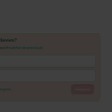
klanten?
ount of
maak hier een account aan.
Inloggen
ergeten