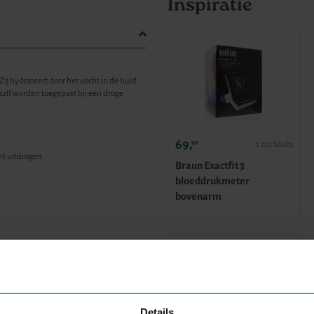
Inspiratie
Zij hydrateert door het vocht in de huid
zalf worden toegepast bij een droge
69,
99
1.00 Stuks
r) uitdrogen
Braun Exactfit 3
bloeddrukmeter
bovenarm
Details