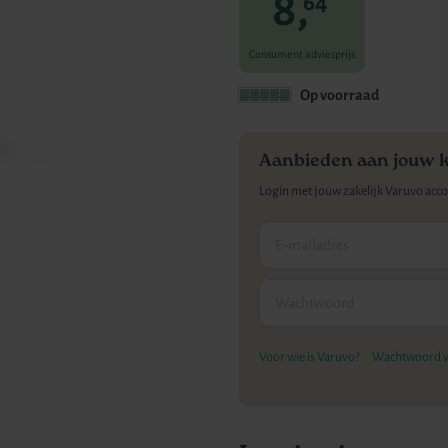
8,
64
Consument adviesprijs
Op voorraad
Aanbieden aan jouw 
Login met jouw zakelijk Varuvo acc
Voor wie is Varuvo?
Wachtwoord v