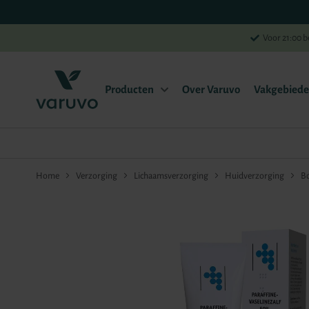
Voor 21:00 b
Producten
Over Varuvo
Vakgebied
Home
Verzorging
Lichaamsverzorging
Huidverzorging
Bo
Ga
naar
het
einde
van
de
afbeeldingen-
gallerij