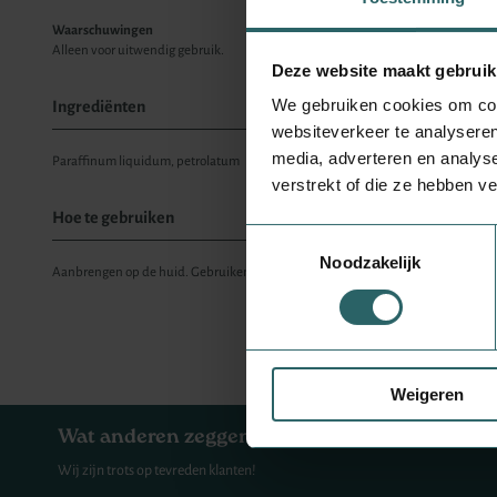
Waarschuwingen
Alleen voor uitwendig gebruik.
Deze website maakt gebruik
We gebruiken cookies om cont
Ingrediënten
websiteverkeer te analyseren
media, adverteren en analys
Paraffinum liquidum, petrolatum
verstrekt of die ze hebben v
Hoe te gebruiken
Toestemmingsselectie
Noodzakelijk
Aanbrengen op de huid. Gebruiken bij zeer droge huid en een droge getinte hui
Weigeren
Wat anderen zeggen over Varuvo.nl
Wij zijn trots op tevreden klanten!