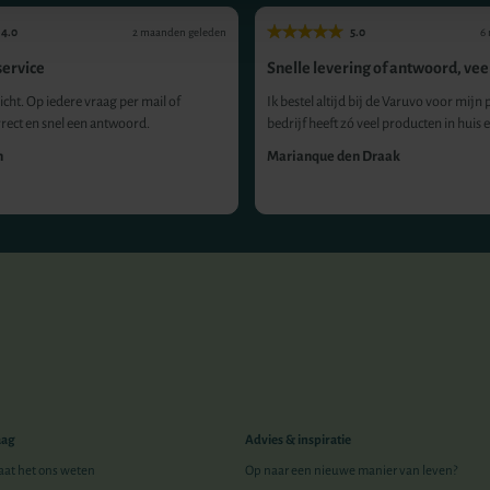
4.0
5.0
2 maanden geleden
6
ervice
Snelle levering of antwoord, veel
icht. Op iedere vraag per mail of
Ik bestel altijd bij de Varuvo voor mijn p
rrect en snel een antwoord.
bedrijf heeft zó veel producten in huis e.
n
Marianque den Draak
aag
Advies & inspiratie
Laat het ons weten
Op naar een nieuwe manier van leven?