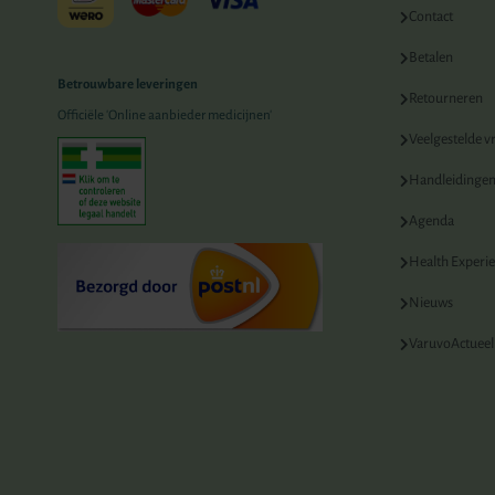
Contact
Betalen
Betrouwbare leveringen
Retourneren
Officiële 'Online aanbieder medicijnen'
Veelgestelde v
Handleidinge
Agenda
Health Experi
Nieuws
VaruvoActueel