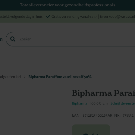
Totaalleverancier voor gezondheidsprofessionals
esteld, volgende dag in huis
Gratis verzending vanaf €75,-
| E: verkoop@varuvo.nl
en
Zoek
dyzalf en klei
Bipharma Paraffine vaselinezalf 50%
Bipharma Paraf
Bipharma
100.0 Gram
Schrijf de eerst
EAN
8712825400263
ARTNR
773332