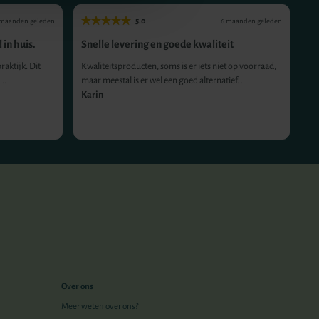
5.0
 maanden geleden
6 maanden geleden
 in huis.
Snelle levering en goede kwaliteit
Ge
co
raktijk. Dit
Kwaliteitsproducten, soms is er iets niet op voorraad,
..
maar meestal is er wel een goed alternatief. ...
Pr
Karin
he
An
Over ons
Meer weten over ons?