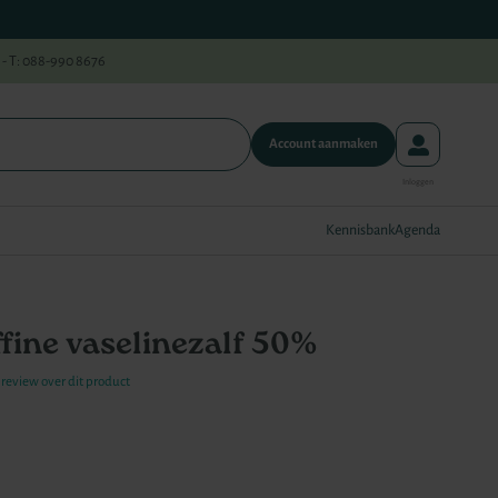
 - T: 088-990 8676
Account aanmaken
Kennisbank
Agenda
fine vaselinezalf 50%
e review over dit product