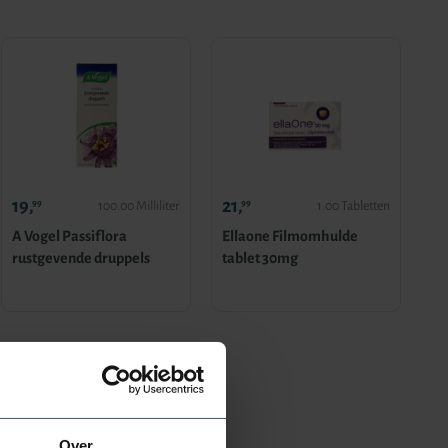
19,
21,
99
99
100.00 Milliliter
1.00 Tabletten
A Vogel Passiflora
Ellaone Filmomhulde
rustgevende druppels
tablet 30mg
Over